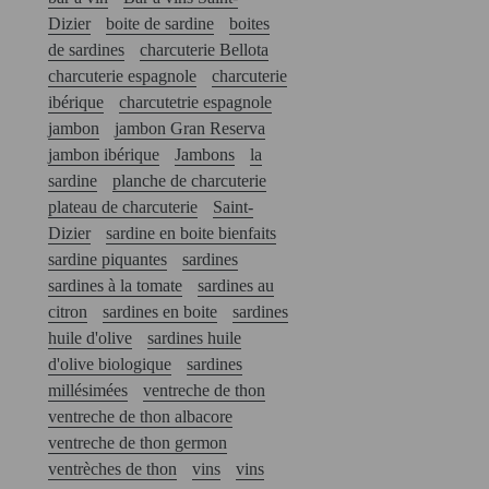
Dizier
boite de sardine
boites
de sardines
charcuterie Bellota
charcuterie espagnole
charcuterie
ibérique
charcutetrie espagnole
jambon
jambon Gran Reserva
jambon ibérique
Jambons
la
sardine
planche de charcuterie
plateau de charcuterie
Saint-
Dizier
sardine en boite bienfaits
sardine piquantes
sardines
sardines à la tomate
sardines au
citron
sardines en boite
sardines
huile d'olive
sardines huile
d'olive biologique
sardines
millésimées
ventreche de thon
ventreche de thon albacore
ventreche de thon germon
ventrèches de thon
vins
vins