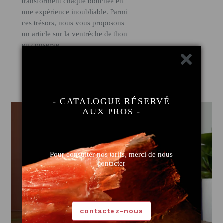
transforment chaque bouchée en
une expérience inoubliable. Parmi
ces trésors, nous vous proposons
un article sur la ventrèche de thon
en conserve.
en savoir plus
- CATALOGUE RÉSERVÉ
AUX PROS -
Pour consulter nos tarifs, merci de nous
contacter
contactez-nous